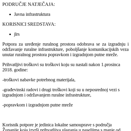
PODRUČJE NATJEČAJA:
Javna infrastruktura
KORISNICI SREDSTAVA:
jlrs
Potpora za uređenje ruralnog prostora odobrava se za izgradnju i
održavanje ruralne infrastrukture, poboljšanje komunikacijskih veza
unutar ruralnog prostora popravkom i izgradnjom putne mreže.
Prihvatljivi troškovi su troškovi koju su nastali nakon 1.prosinca
2018. godine:
-troškovi nabavke potrebnog materijala,
-građevinski radovi i drugi troškovi koji su u neposrednoj vezi s
izgradnjom i održavanjem ruralne infrastrukture,
-popravkom i izgradnjom putne mreže
Korisnik potpore je jedinica lokalne samouprave s područja
Županije koja izvrši prihvatljiva ulaganja u naseljima s manje od