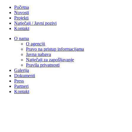
Početna
Novosti
Projekti
Natječaji / Javni pozivi
Kontakt
O nama
O agenciji
Pravo na pristup informacijama
Javna nabava
Natječaji za zapošljavanje
Pravila privatnosti
Galerija
Dokumenti
Press
Partneri
Kontakt