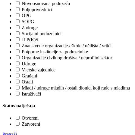
Novoosnovana poduzeća
Poljoprivrednici
OPG
SOPG
Zadruge
Socijalni poduzetnici
JLP(R)S
Znanstvene organizacije / škole / učilišta / vrtići
Potporne institucije za poduzetnike
Organizacije civilnog društva / neprofitni sektor
Udruge
Vjerske zajednice
Građani
Ostali
Mladi / udruge mladih / ostali dionici koji rade s mladima
Istraživači
Status natječaja
Otvoreni
Zatvoreni
Pretraži