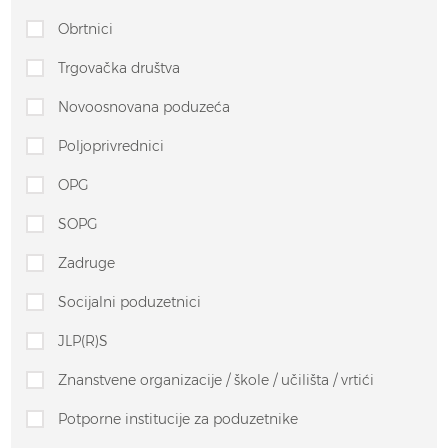
Obrtnici
Trgovačka društva
Novoosnovana poduzeća
Poljoprivrednici
OPG
SOPG
Zadruge
Socijalni poduzetnici
JLP(R)S
Znanstvene organizacije / škole / učilišta / vrtići
Potporne institucije za poduzetnike