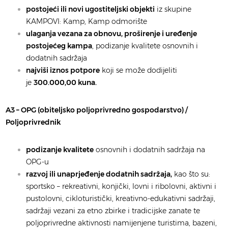
postojeći ili novi ugostiteljski objekti
iz skupine
KAMPOVI: Kamp, Kamp odmorište
ulaganja vezana za obnovu, proširenje i uređenje
postojećeg kampa
, podizanje kvalitete osnovnih i
dodatnih sadržaja
najviši iznos potpore
koji se može dodijeliti
je
300.000,00 kuna.
A3 – OPG (obiteljsko poljoprivredno gospodarstvo) /
Poljoprivrednik
podizanje kvalitete
osnovnih i dodatnih sadržaja na
OPG-u
razvoj ili unaprjeđenje dodatnih sadržaja,
kao što su:
sportsko – rekreativni, konjički, lovni i ribolovni, aktivni i
pustolovni, cikloturistički, kreativno-edukativni sadržaji,
sadržaji vezani za etno zbirke i tradicijske zanate te
poljoprivredne aktivnosti namijenjene turistima, bazeni,