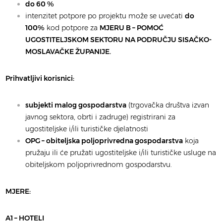
do 60 %
intenzitet potpore po projektu može se uvećati
do
100%
kod potpore za
MJERU B – POMOĆ
UGOSTITELJSKOM SEKTORU NA PODRUČJU SISAČKO-
MOSLAVAČKE ŽUPANIJE.
Prihvatljivi korisnici:
subjekti malog gospodarstva
(trgovačka društva izvan
javnog sektora, obrti i zadruge) registrirani za
ugostiteljske i/ili turističke djelatnosti
OPG – obiteljska poljoprivredna gospodarstva
koja
pružaju ili će pružati ugostiteljske i/ili turističke usluge na
obiteljskom poljoprivrednom gospodarstvu.
MJERE:
A1 – HOTELI