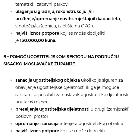
tematski i zabavni parkovi
ulaganje u gradnju, rekonstrukciju i/ili
uređenje/opremanje novih smještajnih kapaciteta
,
vinotočja/kušaonica, izletišta na OPG-u
najviši iznos potpore
koji se može dodijeliti
je
150.000,00 kuna.
B – POMOĆ UGOSTITELJSKOM SEKTORU NA PODRUČJU
SISAČKO-MOSLAVAČKE ŽUPANIJE
sanacija ugostiteljskog objekta
ukoliko je siguran za
obavljanje ugostiteljske djelatnosti ili ga je moguće
sanirati i osposobiti za nastavak ugostiteljske djelatnosti
unutar 6 mjeseci
preseljenje ugostiteljske djelatnosti
u drugi (zamjenski)
poslovni prostor
opremanje i sanacija
interijera ugostiteljskog objekta
najviši iznos potpore
koji se može dodijeliti