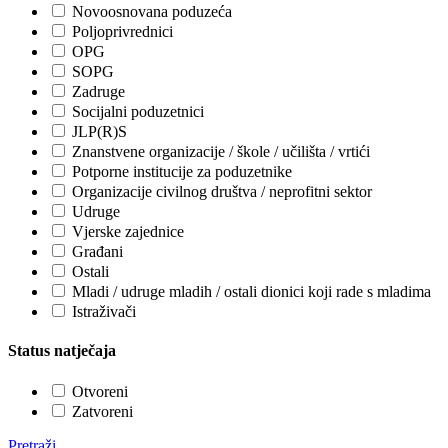
Novoosnovana poduzeća
Poljoprivrednici
OPG
SOPG
Zadruge
Socijalni poduzetnici
JLP(R)S
Znanstvene organizacije / škole / učilišta / vrtići
Potporne institucije za poduzetnike
Organizacije civilnog društva / neprofitni sektor
Udruge
Vjerske zajednice
Građani
Ostali
Mladi / udruge mladih / ostali dionici koji rade s mladima
Istraživači
Status natječaja
Otvoreni
Zatvoreni
Pretraži