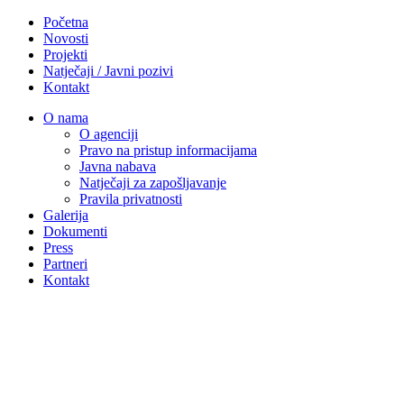
Početna
Novosti
Projekti
Natječaji / Javni pozivi
Kontakt
O nama
O agenciji
Pravo na pristup informacijama
Javna nabava
Natječaji za zapošljavanje
Pravila privatnosti
Galerija
Dokumenti
Press
Partneri
Kontakt