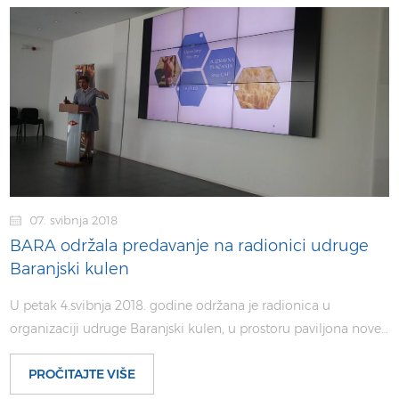
07. svibnja 2018
BARA održala predavanje na radionici udruge
Baranjski kulen
U petak 4.svibnja 2018. godine održana je radionica u
organizaciji udruge Baranjski kulen, u prostoru paviljona nove…
PROČITAJTE VIŠE