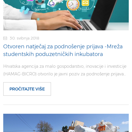
30. svibnja 2018
Otvoren natječaj za podnošenje prijava -Mreža
studentskih poduzetničkih inkubatora
Hrvatska agencija za malo gospodarstvo, inovacije i investicije
(HAMAG-BICRO) otvorilo je javni poziv za podnošenje prijava…
PROČITAJTE VIŠE