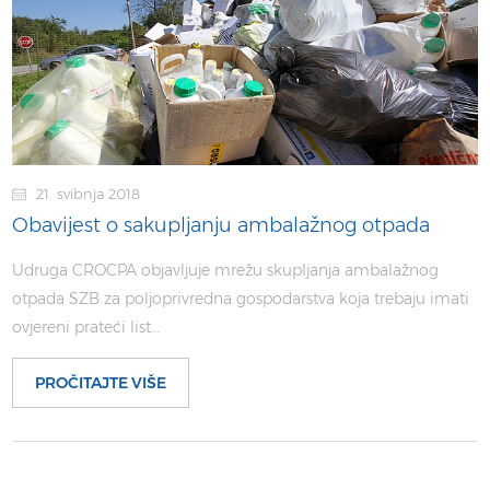
21. svibnja 2018
Obavijest o sakupljanju ambalažnog otpada
Udruga CROCPA objavljuje mrežu skupljanja ambalažnog
otpada SZB za poljoprivredna gospodarstva koja trebaju imati
ovjereni prateći list…
PROČITAJTE VIŠE