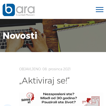
Novosti
OBJAVLJENO: 08. prosinca 2021
„Aktiviraj se!“