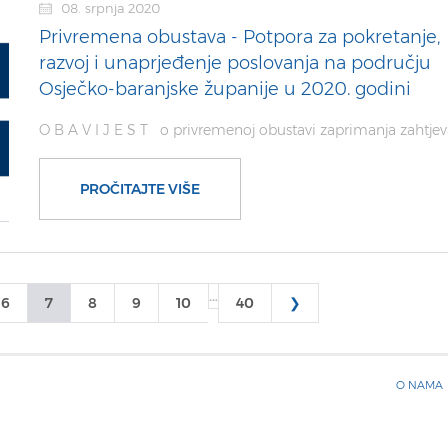
08. srpnja 2020
Privremena obustava - Potpora za pokretanje,
razvoj i unaprjeđenje poslovanja na području
Osječko-baranjske županije u 2020. godini
O B A V I J E S T o privremenoj obustavi zaprimanja zahtje
PROČITAJTE VIŠE
…
6
7
8
9
10
40
❯
O NAMA