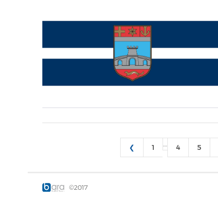
…
❮
1
4
5
©2017