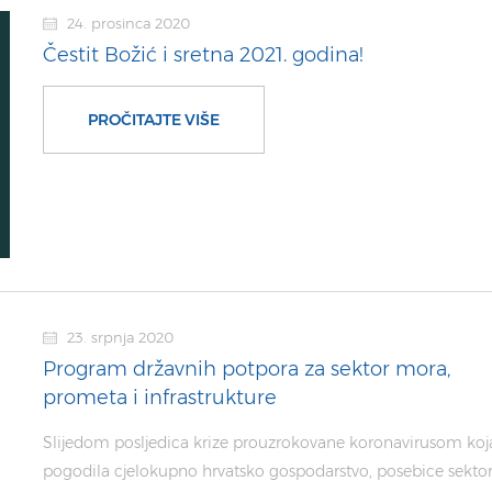
24. prosinca 2020
Čestit Božić i sretna 2021. godina!
PROČITAJTE VIŠE
23. srpnja 2020
Program državnih potpora za sektor mora,
prometa i infrastrukture
Slijedom posljedica krize prouzrokovane koronavirusom koja
pogodila cjelokupno hrvatsko gospodarstvo, posebice sekto