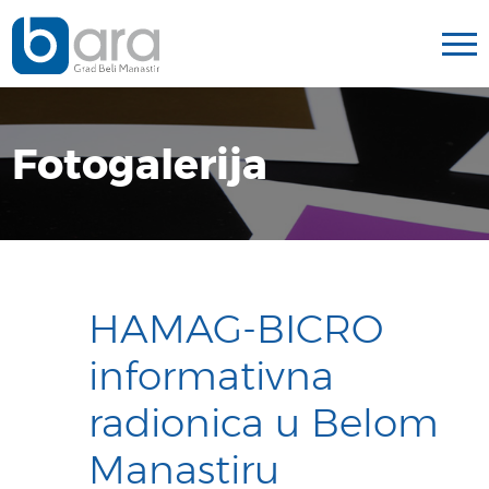
Fotogalerija
HAMAG-BICRO
informativna
radionica u Belom
Manastiru