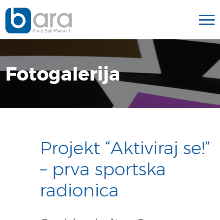
Fotogalerija
Projekt “Aktiviraj se!”
– prva sportska
radionica