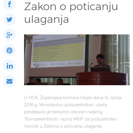
Zakon o poticanju
ulaganja
U HGK, Županijska komora Osijek dana 14. lipnja
2016.g. Ministarstvo poduzetništva i obrta
predstavilo je trenutno otvoren natječaj
“Kompetentnost i razvoj MSP” za poduzetnike i
novosti u Zakonu o poticanju ulaganja.