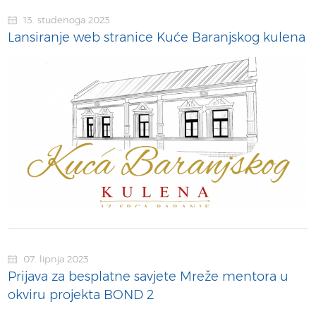
13. studenoga 2023
Lansiranje web stranice Kuće Baranjskog kulena
07. lipnja 2023
Prijava za besplatne savjete Mreže mentora u
okviru projekta BOND 2