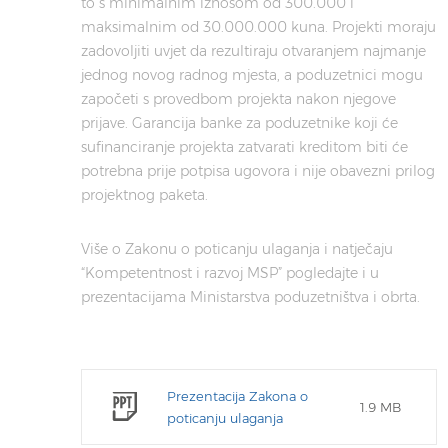
to s minimalnim iznosom od 300.000 i
maksimalnim od 30.000.000 kuna. Projekti moraju
zadovoljiti uvjet da rezultiraju otvaranjem najmanje
jednog novog radnog mjesta, a poduzetnici mogu
započeti s provedbom projekta nakon njegove
prijave. Garancija banke za poduzetnike koji će
sufinanciranje projekta zatvarati kreditom biti će
potrebna prije potpisa ugovora i nije obavezni prilog
projektnog paketa.
Više o Zakonu o poticanju ulaganja i natječaju
“Kompetentnost i razvoj MSP” pogledajte i u
prezentacijama Ministarstva poduzetništva i obrta.
Prezentacija Zakona o
1.9 MB
poticanju ulaganja