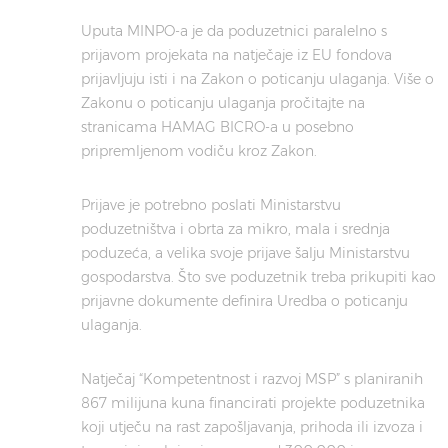
Uputa MINPO-a je da poduzetnici paralelno s
prijavom projekata na natječaje iz EU fondova
prijavljuju isti i na Zakon o poticanju ulaganja. Više o
Zakonu o poticanju ulaganja pročitajte na
stranicama HAMAG BICRO-a u posebno
pripremljenom vodiču kroz Zakon.
Prijave je potrebno poslati Ministarstvu
poduzetništva i obrta za mikro, mala i srednja
poduzeća, a velika svoje prijave šalju Ministarstvu
gospodarstva. Što sve poduzetnik treba prikupiti kao
prijavne dokumente definira Uredba o poticanju
ulaganja.
Natječaj “Kompetentnost i razvoj MSP” s planiranih
867 milijuna kuna financirati projekte poduzetnika
koji utječu na rast zapošljavanja, prihoda ili izvoza i