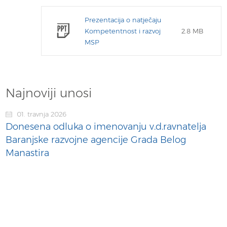
Prezentacija o natječaju
Kompetentnost i razvoj
2.8 MB
MSP
Najnoviji unosi
01. travnja 2026
Donesena odluka o imenovanju v.d.ravnatelja
Baranjske razvojne agencije Grada Belog
Manastira