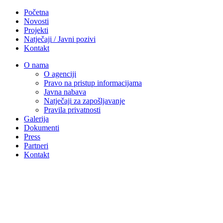
Početna
Novosti
Projekti
Natječaji / Javni pozivi
Kontakt
O nama
O agenciji
Pravo na pristup informacijama
Javna nabava
Natječaji za zapošljavanje
Pravila privatnosti
Galerija
Dokumenti
Press
Partneri
Kontakt