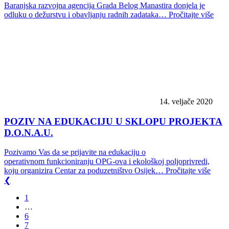
Baranjska razvojna agencija Grada Belog Manastira donjela je
odluku o dežurstvu i obavljanju radnih zadataka…
Pročitajte više
14. veljače 2020
POZIV NA EDUKACIJU U SKLOPU PROJEKTA
D.O.N.A.U.
Pozivamo Vas da se prijavite na edukaciju o
operativnom funkcioniranju OPG-ova i ekološkoj poljoprivredi,
koju organizira Centar za poduzetništvo Osijek…
Pročitajte više
❮
1
…
6
7