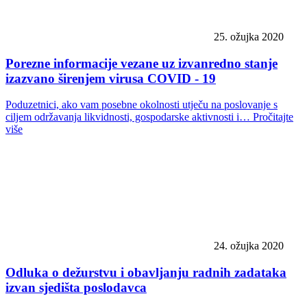
25. ožujka 2020
Porezne informacije vezane uz izvanredno stanje
izazvano širenjem virusa COVID - 19
Poduzetnici, ako vam posebne okolnosti utječu na poslovanje s
ciljem održavanja likvidnosti, gospodarske aktivnosti i…
Pročitajte
više
24. ožujka 2020
Odluka o dežurstvu i obavljanju radnih zadataka
izvan sjedišta poslodavca