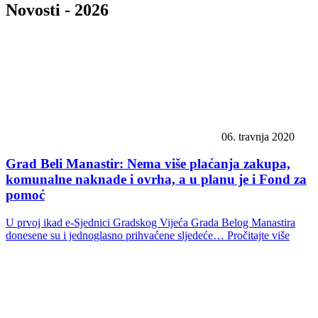
Novosti -
2026
06. travnja 2020
Grad Beli Manastir: Nema više plaćanja zakupa,
komunalne naknade i ovrha, a u planu je i Fond za
pomoć
U prvoj ikad e-Sjednici Gradskog Vijeća Grada Belog Manastira
donesene su i jednoglasno prihvaćene sljedeće…
Pročitajte više