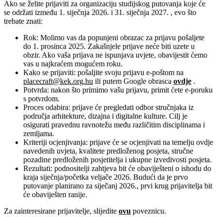
Ako se želite prijaviti za organizaciju studijskog putovanja koje će
se održati između
1. siječnja 2026. i 31. siječnja 2027.
, evo što
trebate znati:
Rok:
Molimo vas da popunjeni obrazac za prijavu pošaljete
do 1. prosinca 2025. Zakašnjele prijave neće biti uzete u
obzir. Ako vaša prijava ne ispunjava uvjete, obavijestit ćemo
vas u najkraćem mogućem roku.
Kako se prijaviti: p
ošaljite svoju prijavu e-poštom na
placecraft@kek.org.hu
ili putem Google obrasca
ovdje
.
Potvrda: n
akon što primimo vašu prijavu, primit ćete e-poruku
s potvrdom.
Proces odabira: p
rijave će pregledati odbor stručnjaka iz
područja arhitekture, dizajna i digitalne kulture. Cilj je
osigurati pravednu ravnotežu među različitim disciplinama i
zemljama.
Kriteriji ocjenjivanja: p
rijave će se ocjenjivati ​​na temelju ovdje
navedenih uvjeta, kvalitete predloženog posjeta, stručne
pozadine predloženih posjetitelja i ukupne izvedivosti posjeta.
Rezultati: p
odnositelji zahtjeva bit će obaviješteni o ishodu do
kraja siječnja/početka veljače 2026.
Budući da je prvo
putovanje planirano za siječanj 2026., prvi krug prijavitelja bit
će obaviješten ranije.
Za zainteresirane prijavitelje, slijedite
ovu
poveznicu.