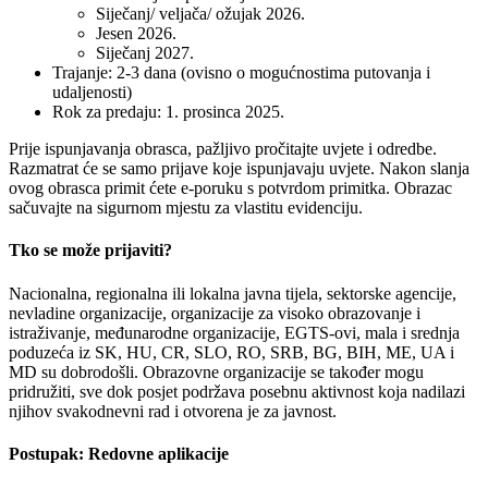
Siječanj/ veljača/ ožujak 2026.
Jesen 2026.
Siječanj 2027.
Trajanje:
2-3 dana (ovisno o mogućnostima putovanja i
udaljenosti)
Rok za predaju:
1. prosinca 2025.
Prije ispunjavanja obrasca, pažljivo pročitajte uvjete i odredbe.
Razmatrat će se samo prijave koje ispunjavaju uvjete. Nakon slanja
ovog obrasca primit ćete e-poruku s potvrdom primitka. Obrazac
sačuvajte na sigurnom mjestu za vlastitu evidenciju.
Tko se može prijaviti?
Nacionalna, regionalna ili lokalna javna tijela, sektorske agencije,
nevladine organizacije, organizacije za visoko obrazovanje i
istraživanje, međunarodne organizacije, EGTS-ovi, mala i srednja
poduzeća iz SK, HU, CR, SLO, RO, SRB, BG, BIH, ME, UA i
MD su dobrodošli. Obrazovne organizacije se također mogu
pridružiti, sve dok posjet podržava posebnu aktivnost koja nadilazi
njihov svakodnevni rad i otvorena je za javnost.
Postupak: Redovne aplikacije