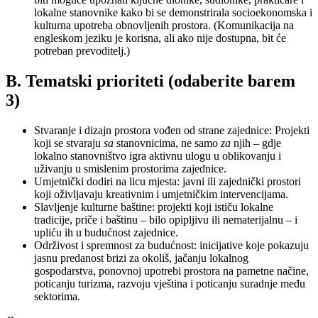
lokalne stanovnike kako bi se demonstrirala socioekonomska i
kulturna upotreba obnovljenih prostora. (Komunikacija na
engleskom jeziku je korisna, ali ako nije dostupna, bit će
potreban prevoditelj.)
B. Tematski prioriteti (odaberite barem
3)
Stvaranje i dizajn prostora vođen od strane zajednice: P
rojekti
koji se stvaraju
sa
stanovnicima, ne samo
za
njih – gdje
lokalno stanovništvo igra aktivnu ulogu u oblikovanju i
uživanju u smislenim prostorima zajednice.
Umjetnički dodiri na licu mjesta: j
avni ili zajednički prostori
koji oživljavaju kreativnim i umjetničkim intervencijama.
Slavljenje kulturne baštine: p
rojekti koji ističu lokalne
tradicije, priče i baštinu – bilo opipljivu ili nematerijalnu – i
upliću ih u budućnost zajednice.
Održivost i spremnost za budućnost: i
nicijative koje pokazuju
jasnu predanost brizi za okoliš, jačanju lokalnog
gospodarstva, ponovnoj upotrebi prostora na pametne načine,
poticanju turizma, razvoju vještina i poticanju suradnje među
sektorima.