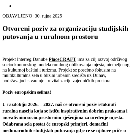
OBJAVLJENO: 30. rujna 2025
Otvoreni poziv za organizaciju studijskih
putovanja u ruralnom prostoru
Projekt Interreg Danube
PlaceCRAFT
ima za cilj razvoj održivog
socioekonomskog modela ruralnog oblikovanja mjesta, utemeljenog
na kulturnoj baštini i turizmu. Projekt se posebno fokusira na
multikulturalna sela u blizini urbanih središta uz Dunav,
podržavajući stvaranje i revitalizaciju zajedničkih prostora.
Poziv europskim selima!
U razdoblju 2026. – 2027. naš će otvoreni poziv istaknuti
ruralna naselja koja se ističu inspirativnim dobrim praksama i
inovativnim socio-prostornim rješenjima za uređenje mjesta.
Odabrana sela postat će europski primjeri, domaćini
međunarodnih studijskih putovanja gdje će se njihove priče o