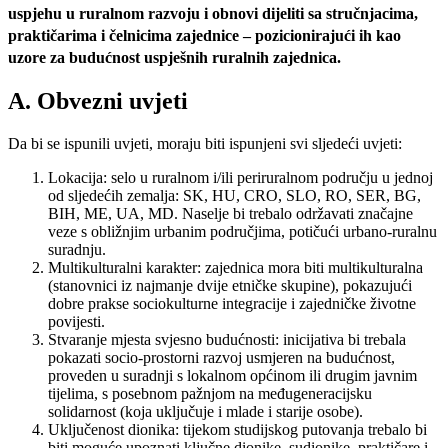
uspjehu u ruralnom razvoju i obnovi dijeliti sa stručnjacima,
praktičarima i čelnicima zajednice – pozicionirajući ih kao
uzore za budućnost uspješnih ruralnih zajednica.
A. Obvezni uvjeti
Da bi se ispunili uvjeti, moraju biti ispunjeni svi sljedeći uvjeti:
Lokacija: s
elo u ruralnom i/ili periruralnom području u jednoj
od sljedećih zemalja: SK, HU, CRO, SLO, RO, SER, BG,
BIH, ME, UA, MD. Naselje bi trebalo održavati značajne
veze s obližnjim urbanim područjima, potičući urbano-ruralnu
suradnju.
Multikulturalni karakter: z
ajednica mora biti multikulturalna
(stanovnici iz najmanje dvije etničke skupine), pokazujući
dobre prakse sociokulturne integracije i zajedničke životne
povijesti.
Stvaranje mjesta svjesno budućnosti: i
nicijativa bi trebala
pokazati socio-prostorni razvoj usmjeren na budućnost,
proveden u suradnji s lokalnom općinom ili drugim javnim
tijelima, s posebnom pažnjom na međugeneracijsku
solidarnost (koja uključuje i mlade i starije osobe).
Uključenost dionika: t
ijekom studijskog putovanja trebalo bi
biti moguće upoznati ključne dionike, sudionike, praktičare i