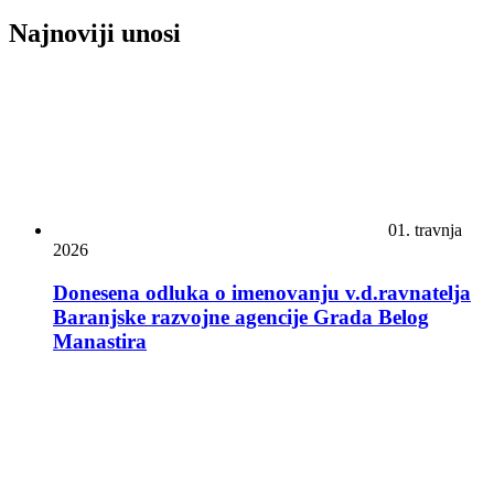
Najnoviji unosi
01. travnja
2026
Donesena odluka o imenovanju v.d.ravnatelja
Baranjske razvojne agencije Grada Belog
Manastira