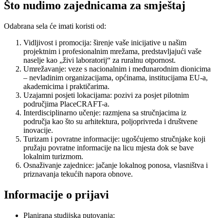
Što nudimo zajednicama za smještaj
Odabrana sela će imati koristi od:
Vidljivost i promocija: š
irenje vaše inicijative u našim
projektnim i profesionalnim mrežama, predstavljajući vaše
naselje kao „živi laboratorij“ za ruralnu otpornost.
Umrežavanje: v
eze s nacionalnim i međunarodnim dionicima
– nevladinim organizacijama, općinama, institucijama EU-a,
akademicima i praktičarima.
Uzajamni posjeti lokacijama: p
ozivi za posjet pilotnim
područjima PlaceCRAFT-a.
Interdisciplinarno učenje: r
azmjena sa stručnjacima iz
područja kao što su arhitektura, poljoprivreda i društvene
inovacije.
Turizam i povratne informacije: u
gošćujemo stručnjake koji
pružaju povratne informacije na licu mjesta dok se bave
lokalnim turizmom.
Osnaživanje zajednice: j
ačanje lokalnog ponosa, vlasništva i
priznavanja tekućih napora obnove.
Informacije o prijavi
Planirana studijska putovanja: