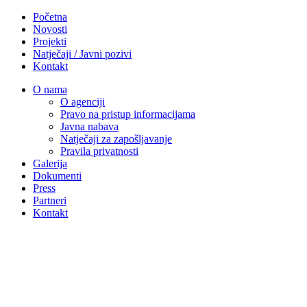
Početna
Novosti
Projekti
Natječaji / Javni pozivi
Kontakt
O nama
O agenciji
Pravo na pristup informacijama
Javna nabava
Natječaji za zapošljavanje
Pravila privatnosti
Galerija
Dokumenti
Press
Partneri
Kontakt