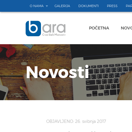
O NAMA
GALERIJA
DOKUMENTI
PRESS
PAR
POČETNA
NOVO
Novosti
OBJAVLJENO: 26. svibnja 2017