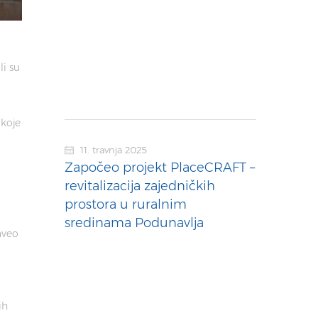
li su
 koje
11. travnja 2025
Započeo projekt PlaceCRAFT –
revitalizacija zajedničkih
prostora u ruralnim
sredinama Podunavlja
aveo
ih