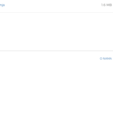
nja
1.6 MB
O NAMA