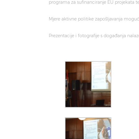
programa za sufinanciranje EU projekata te k
Mjere aktivne politike zapošljavanja moguće
Prezentacije i fotografije s događanja nalaz