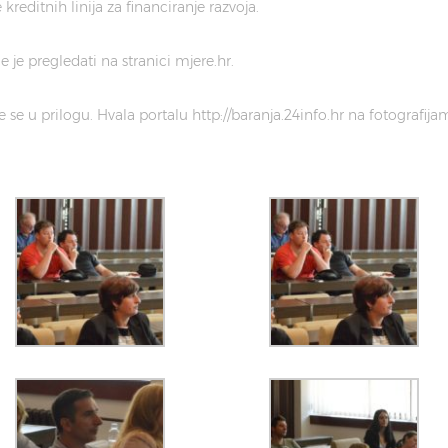
reditnih linija za financiranje razvoja.
 je pregledati na stranici mjere.hr.
e se u prilogu. Hvala portalu http://baranja.24info.hr na fotografija