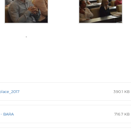
place_2017
390.1 KB
a - BARA
716.7 KB