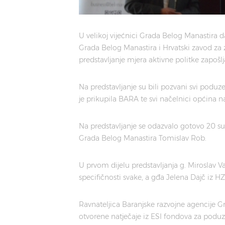
U velikoj vijećnici Grada Belog Manastira d
Grada Belog Manastira i Hrvatski zavod za z
predstavljanje mjera aktivne politke zapošlj
Na predstavljanje su bili pozvani svi poduz
je prikupila BARA te svi načelnici općina na
Na predstavljanje se odazvalo gotovo 20 s
Grada Belog Manastira Tomislav Rob.
U prvom dijelu predstavljanja g. Miroslav V
specifičnosti svake, a gđa Jelena Dajč iz H
Ravnateljica Baranjske razvojne agencije Gr
otvorene natječaje iz ESI fondova za poduze