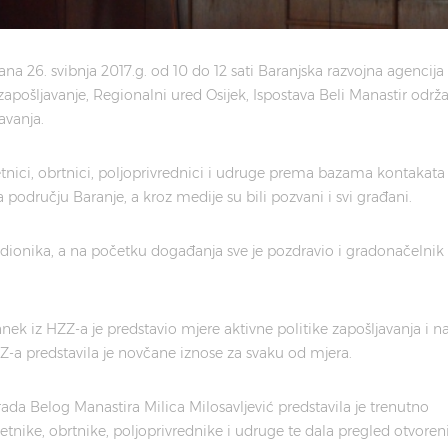
ana 26. svibnja 2017.g. od 10 do 12 sati Baranjska razvojna agencija
apošljavanje, Regionalni ured Osijek, Ispostava Beli Manastir održa
avanja.
etnici, obrtnici, poljoprivrednici i udruge prema bazama kontakata
 području Baranje, a kroz medije su bili pozvani i svi građani.
udionika, a na početku događanja sve je pozdravio i gradonačelnik
anek iz HZZ-a je predstavio mjere aktivne politike zapošljavanja i n
ZZ-a predstavila je novčane iznose za svaku od mjera.
ada Belog Manastira Milica Milosavljević predstavila je trenutno
tnike, obrtnike, poljoprivrednike i udruge te dala pregled otvoren