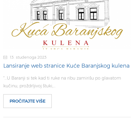
13. studenoga 2023
Lansiranje web stranice Kuće Baranjskog kulena
“…U Baranji si tek kad ti ruke na ribu zamirišu po glavatom
kučinu, proždrljivoj štuki,…
PROČITAJTE VIŠE