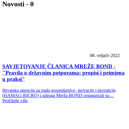
Novosti -
0
08. veljače 2022
SAVJETOVANJE ČLANICA MREŽE BOND -
"Pravila o državnim potporama: propisi i primjena
u praksi"
Hrvatska agencija za malo gospodarstvo, inovacije i investicije
(HAMAG-BICRO) i udruga Mreža BOND organizirali su…
Pročitajte više