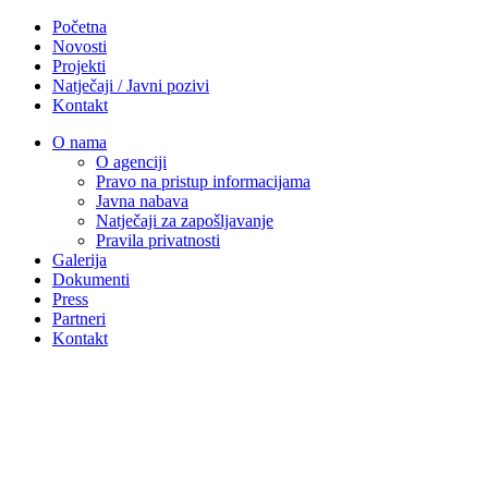
Početna
Novosti
Projekti
Natječaji / Javni pozivi
Kontakt
O nama
O agenciji
Pravo na pristup informacijama
Javna nabava
Natječaji za zapošljavanje
Pravila privatnosti
Galerija
Dokumenti
Press
Partneri
Kontakt