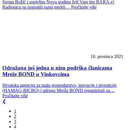
Sretan Božić i uspješnu Novu godinu želi Vam tim BARA-e!
Radionicu su popratili razni mediji…
Pročitajte više
10. prosinca 2021
Odražana još jedna u nizu podrška članicama
Mreže BOND u Vinkovcima
Hrvatska agencija za malo gospodarstvo, inovacije i investicije
(HAMAG-BICRO) i udruga Mreža BOND organizirali su…
Pročitajte više
❮
1
2
3
4