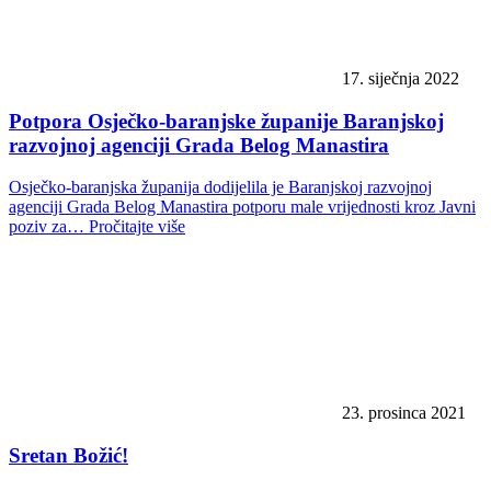
17. siječnja 2022
Potpora Osječko-baranjske županije Baranjskoj
razvojnoj agenciji Grada Belog Manastira
Osječko-baranjska županija dodijelila je Baranjskoj razvojnoj
agenciji Grada Belog Manastira potporu male vrijednosti kroz Javni
poziv za…
Pročitajte više
23. prosinca 2021
Sretan Božić!