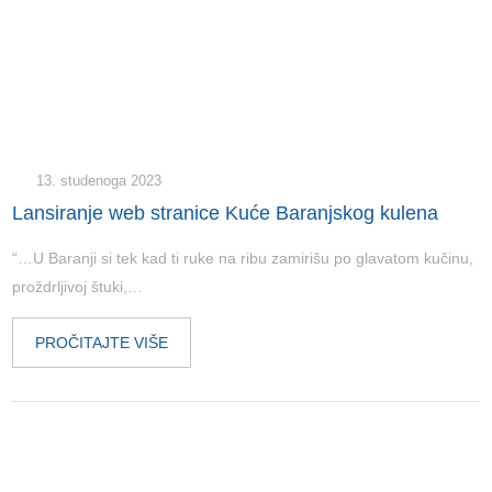
13. studenoga 2023
Lansiranje web stranice Kuće Baranjskog kulena
“…U Baranji si tek kad ti ruke na ribu zamirišu po glavatom kučinu,
proždrljivoj štuki,…
PROČITAJTE VIŠE