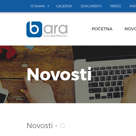
O NAMA
GALERIJA
DOKUMENTI
PRESS
PAR
POČETNA
NOVO
Novosti
Novosti -
0