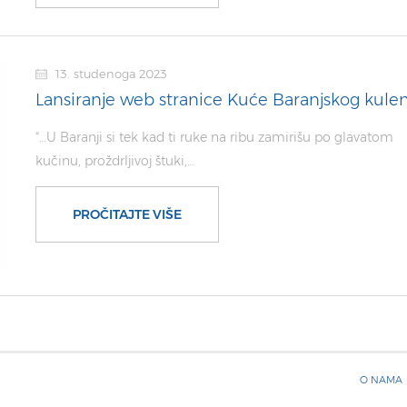
13. studenoga 2023
Lansiranje web stranice Kuće Baranjskog kule
“…U Baranji si tek kad ti ruke na ribu zamirišu po glavatom
kučinu, proždrljivoj štuki,…
PROČITAJTE VIŠE
O NAMA