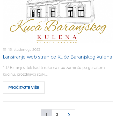
13. studenoga 2023
Lansiranje web stranice Kuće Baranjskog kulena
“…U Baranji si tek kad ti ruke na ribu zamirišu po glavatom
kučinu, proždrljivoj štuki,…
PROČITAJTE VIŠE
1
2
❯