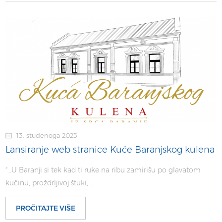
13. studenoga 2023
Lansiranje web stranice Kuće Baranjskog kulena
“…U Baranji si tek kad ti ruke na ribu zamirišu po glavatom
kučinu, proždrljivoj štuki,…
PROČITAJTE VIŠE