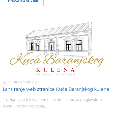
PROČITAJTE VIŠE
13. studenoga 2023
Lansiranje web stranice Kuće Baranjskog kulena
“…U Baranji si tek kad ti ruke na ribu zamirišu po glavatom
kučinu, proždrljivoj štuki,…