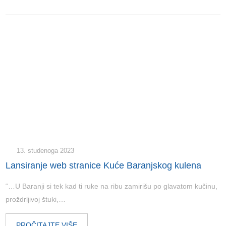
13. studenoga 2023
Lansiranje web stranice Kuće Baranjskog kulena
“…U Baranji si tek kad ti ruke na ribu zamirišu po glavatom kučinu,
proždrljivoj štuki,…
PROČITAJTE VIŠE