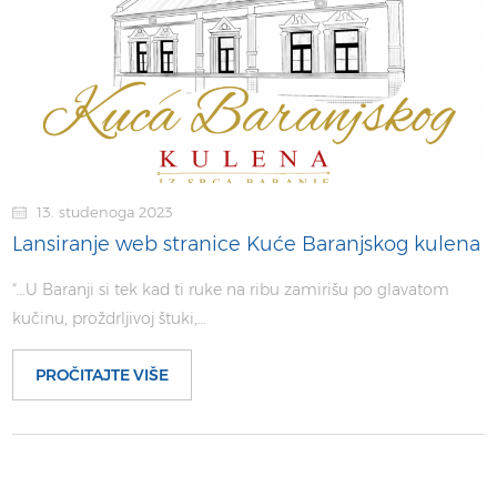
13. studenoga 2023
Lansiranje web stranice Kuće Baranjskog kulena
“…U Baranji si tek kad ti ruke na ribu zamirišu po glavatom
kučinu, proždrljivoj štuki,…
PROČITAJTE VIŠE