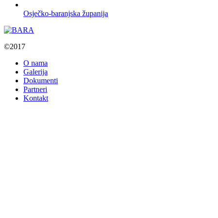
Osječko-baranjska županija
©2017
O nama
Galerija
Dokumenti
Partneri
Kontakt