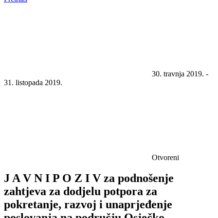
30. travnja 2019. -
31. listopada 2019.
Otvoreni
J A V N I P O Z I V za podnošenje
zahtjeva za dodjelu potpora za
pokretanje, razvoj i unaprjeđenje
poslovanja na području Osječko-