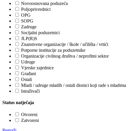
Novoosnovana poduzeća
Poljoprivrednici
OPG
SOPG
Zadruge
Socijalni poduzetnici
JLP(R)S
Znanstvene organizacije / škole / učilišta / vrtići
Potporne institucije za poduzetnike
Organizacije civilnog društva / neprofitni sektor
Udruge
Vjerske zajednice
Građani
Ostali
Mladi / udruge mladih / ostali dionici koji rade s mladima
Istraživači
Status natječaja
Otvoreni
Zatvoreni
Pretraži