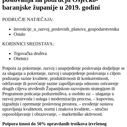
baranjske županije u 2019. godini
PODRUČJE NATJEČAJA:
investicije_u_razvoj_poslovnih_planova_gospodarstvenika
Ostalo
KORISNICI SREDSTAVA:
Trgovačka društva
Obrtnici
Potpora za pokretanje, razvoj i unaprjeđenje poslovanja dodjeljuje se
za ulaganja u pokretanje, razvoj i unaprjeđenje poslovanja s ciljem
podizanja razine kvalitete, produktivnosti ili konkurentnosti,
održavanje ili povećanje razine zapošljavanja odnosno ostvarenje
drugih ciljeva utvrđenih Županijskom razvojnom strategijom ili
Programom poticanja poduzetništva, a osobito za: – ulaganja u
razvoj proizvoda i usluga i modernizaciju procesa, – kupovinu,
izgradnju i opremanje poslovnog prostora, – uvođenje sustava
upravljanja kvalitetom, normi i znakova kvalitete, – stručno
osposobljavanje i obrazovanje, – marketinške aktivnosti.
Potpora iznosi do 50% opravdanih troškova izvršenog