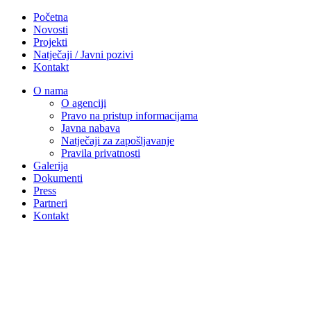
Početna
Novosti
Projekti
Natječaji / Javni pozivi
Kontakt
O nama
O agenciji
Pravo na pristup informacijama
Javna nabava
Natječaji za zapošljavanje
Pravila privatnosti
Galerija
Dokumenti
Press
Partneri
Kontakt