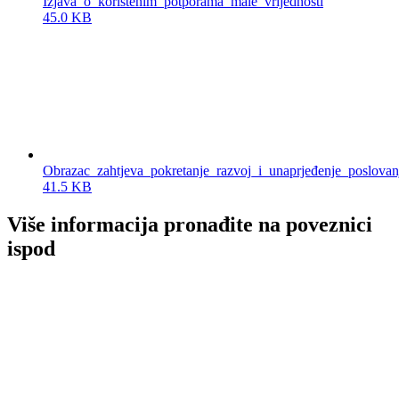
Izjava_o_koristenim_potporama_male_vrijednosti
45.0 KB
Obrazac_zahtjeva_pokretanje_razvoj_i_unaprjeđenje_poslovan
41.5 KB
Više informacija pronađite na poveznici
ispod