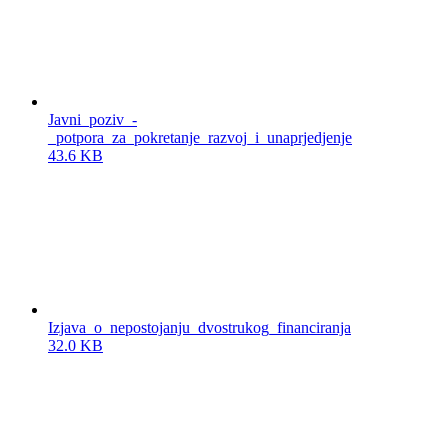
Javni_poziv_-
_potpora_za_pokretanje_razvoj_i_unaprjedjenje
43.6 KB
Izjava_o_nepostojanju_dvostrukog_financiranja
32.0 KB