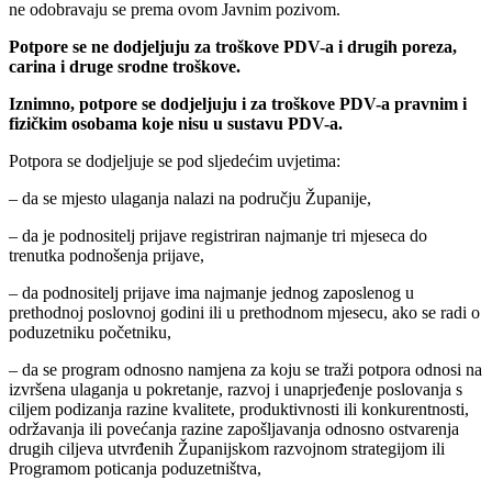
ne odobravaju se prema ovom Javnim pozivom.
Potpore se ne dodjeljuju za troškove PDV-a i drugih poreza,
carina i druge srodne troškove.
Iznimno, potpore se dodjeljuju i za troškove PDV-a pravnim i
fizičkim osobama koje nisu u sustavu PDV-a.
Potpora se dodjeljuje se pod sljedećim uvjetima:
– da se mjesto ulaganja nalazi na području Županije,
– da je podnositelj prijave registriran najmanje tri mjeseca do
trenutka podnošenja prijave,
– da podnositelj prijave ima najmanje jednog zaposlenog u
prethodnoj poslovnoj godini ili u prethodnom mjesecu, ako se radi o
poduzetniku početniku,
– da se program odnosno namjena za koju se traži potpora odnosi na
izvršena ulaganja u pokretanje, razvoj i unaprjeđenje poslovanja s
ciljem podizanja razine kvalitete, produktivnosti ili konkurentnosti,
održavanja ili povećanja razine zapošljavanja odnosno ostvarenja
drugih ciljeva utvrđenih Županijskom razvojnom strategijom ili
Programom poticanja poduzetništva,