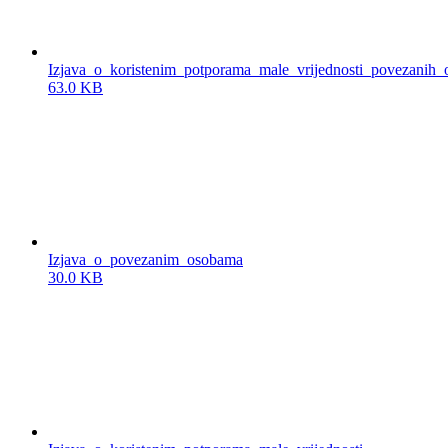
Izjava_o_koristenim_potporama_male_vrijednosti_povezanih_
63.0 KB
Izjava_o_povezanim_osobama
30.0 KB