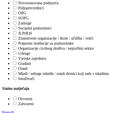
Novoosnovana poduzeća
Poljoprivrednici
OPG
SOPG
Zadruge
Socijalni poduzetnici
JLP(R)S
Znanstvene organizacije / škole / učilišta / vrtići
Potporne institucije za poduzetnike
Organizacije civilnog društva / neprofitni sektor
Udruge
Vjerske zajednice
Građani
Ostali
Mladi / udruge mladih / ostali dionici koji rade s mladima
Istraživači
Status natječaja
Otvoreni
Zatvoreni
Pretraži