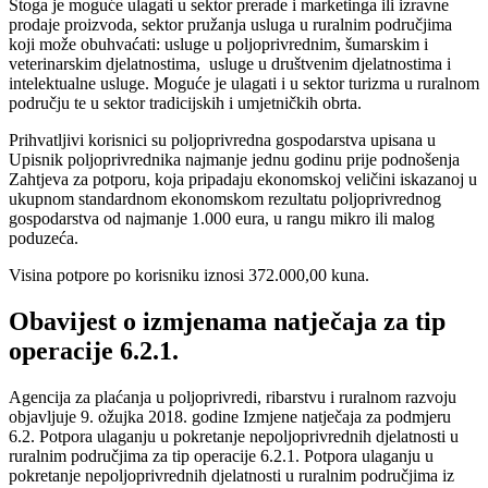
Stoga je moguće ulagati u sektor prerade i marketinga ili izravne
prodaje proizvoda, sektor pružanja usluga u ruralnim područjima
koji može obuhvaćati: usluge u poljoprivrednim, šumarskim i
veterinarskim djelatnostima, usluge u društvenim djelatnostima i
intelektualne usluge. Moguće je ulagati i u sektor turizma u ruralnom
području te u sektor tradicijskih i umjetničkih obrta.
Prihvatljivi korisnici su poljoprivredna gospodarstva upisana u
Upisnik poljoprivrednika najmanje jednu godinu prije podnošenja
Zahtjeva za potporu, koja pripadaju ekonomskoj veličini iskazanoj u
ukupnom standardnom ekonomskom rezultatu poljoprivrednog
gospodarstva od najmanje 1.000 eura, u rangu mikro ili malog
poduzeća.
Visina potpore po korisniku iznosi 372.000,00 kuna.
Obavijest o izmjenama natječaja za tip
operacije 6.2.1.
Agencija za plaćanja u poljoprivredi, ribarstvu i ruralnom razvoju
objavljuje 9. ožujka 2018. godine Izmjene natječaja za podmjeru
6.2. Potpora ulaganju u pokretanje nepoljoprivrednih djelatnosti u
ruralnim područjima za tip operacije 6.2.1. Potpora ulaganju u
pokretanje nepoljoprivrednih djelatnosti u ruralnim područjima iz