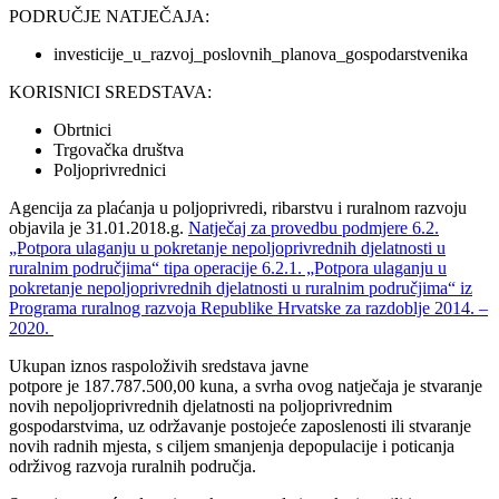
PODRUČJE NATJEČAJA:
investicije_u_razvoj_poslovnih_planova_gospodarstvenika
KORISNICI SREDSTAVA:
Obrtnici
Trgovačka društva
Poljoprivrednici
Agencija za plaćanja u poljoprivredi, ribarstvu i ruralnom razvoju
objavila je 31.01.2018.g.
Natječaj za provedbu podmjere 6.2.
„Potpora ulaganju u pokretanje nepoljoprivrednih djelatnosti u
ruralnim područjima“ tipa operacije 6.2.1. „Potpora ulaganju u
pokretanje nepoljoprivrednih djelatnosti u ruralnim područjima“ iz
Programa ruralnog razvoja Republike Hrvatske za razdoblje 2014. –
2020.
Ukupan iznos raspoloživih sredstava javne
potpore je 187.787.500,00 kuna, a svrha ovog natječaja je stvaranje
novih nepoljoprivrednih djelatnosti na poljoprivrednim
gospodarstvima, uz održavanje postojeće zaposlenosti ili stvaranje
novih radnih mjesta, s ciljem smanjenja depopulacije i poticanja
održivog razvoja ruralnih područja.