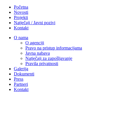
Početna
Novosti
Projekti
Natječaji / Javni pozivi
Kontakt
O nama
O agenciji
Pravo na pristup informacijama
Javna nabava
Natječaji za zapošljavanje
Pravila privatnosti
Galerija
Dokumenti
Press
Partneri
Kontakt