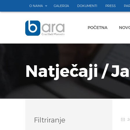
O NAMA
GALERIJA
DOKUMENTI
PRESS
PAR
POČETNA
NOVO
Natječaji / J
Filtriranje
24