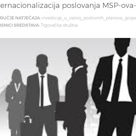
ternacionalizacija poslovanja MSP-ova-
RUČJE NATJEČAJA:
investicije_u_razvoj_poslovnih_planova_gosp
ISNICI SREDSTAVA:
Trgovačka društva