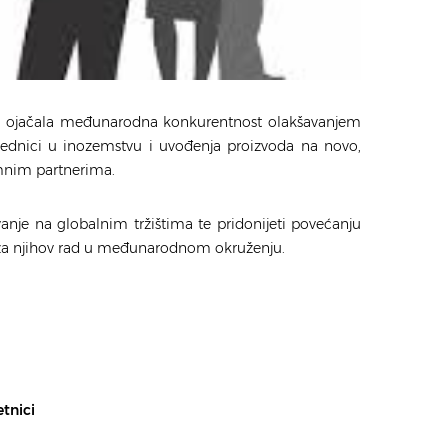
se ojačala međunarodna konkurentnost olakšavanjem
jednici u inozemstvu i uvođenja proizvoda na novo,
mnim partnerima.
vanje na globalnim tržištima te pridonijeti povećanju
 za njihov rad u međunarodnom okruženju.
etnici