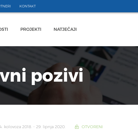
TNERI
KONTAKT
STI
PROJEKTI
NATJEČAJI
avni pozivi
. kolovoza 2018. - 29. lipnja 2020.
OTVORENI