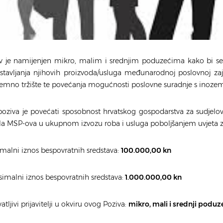
v je namijenjen mikro, malim i srednjim poduzećima kako bi 
stavljanja njihovih proizvoda/usluga međunarodnoj poslovnoj za
emno tržište te povećanja mogućnosti poslovne suradnje s inoze
 poziva je povećati sposobnost hrvatskog gospodarstva za sudjelo
la MSP-ova u ukupnom izvozu roba i usluga poboljšanjem uvjeta
malni iznos bespovratnih sredstava:
100.000,00 kn
imalni iznos bespovratnih sredstava:
1.000.000,00 kn
atljivi prijavitelji u okviru ovog Poziva:
m
ikro, mali i srednji poduz