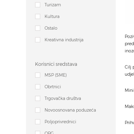
Turizam
Kultura
Ostalo
Pozi
Kreativna industrija
pred
inoz
Korisnici sredstava
Cilj
udje
MSP (SME)
Obrtnici
Mini
Trgovačka društva
Maks
Novoosnovana poduzeća
Poljoprivrednici
Prihv
OPG