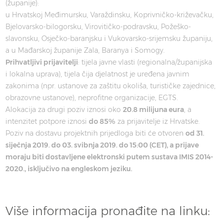
(županije):
u Hrvatskoj Međimursku, Varaždinsku, Koprivničko-križevačku,
Bjelovarsko-bilogorsku, Virovitičko-podravsku, Požeško-
slavonsku, Osječko-baranjsku i Vukovarsko-srijemsku županiju,
a u Mađarskoj županije Zala, Baranya i Somogy.
Prihvatljivi prijavitelji
: tijela javne vlasti (regionalna/županijska
i lokalna uprava), tijela čija djelatnost je uređena javnim
zakonima (npr. ustanove za zaštitu okoliša, turističke zajednice,
obrazovne ustanove), neprofitne organizacije, EGTS.
Alokacija za drugi poziv iznosi oko
20.8 milijuna eura
, a
intenzitet potpore iznosi
do 85%
za prijavitelje iz Hrvatske.
Poziv na dostavu projektnih prijedloga biti će otvoren
od 31.
siječnja 2019. do 03. svibnja 2019. do 15:00 (CET), a prijave
moraju biti dostavljene elektronski putem sustava IMIS 2014-
2020., isključivo na engleskom jeziku.
Više informacija pronađite na linku: