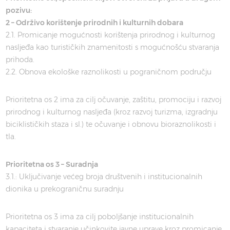
pozivu:
2 – Održivo korištenje prirodnih i kulturnih dobara
2.1. Promicanje mogućnosti korištenja prirodnog i kulturnog
nasljeđa kao turističkih znamenitosti s mogućnošću stvaranja
prihoda.
2.2. Obnova ekološke raznolikosti u pograničnom području
Prioritetna os 2 ima za cilj očuvanje, zaštitu, promociju i razvoj
prirodnog i kulturnog nasljeđa (kroz razvoj turizma, izgradnju
biciklističkih staza i sl.) te očuvanje i obnovu bioraznolikosti i
tla.
Prioritetna os 3 – Suradnja
3.1.: Uključivanje većeg broja društvenih i institucionalnih
dionika u prekograničnu suradnju
Prioritetna os 3 ima za cilj poboljšanje institucionalnih
kapaciteta i stvaranje učinkovite javne uprave kroz promicanje