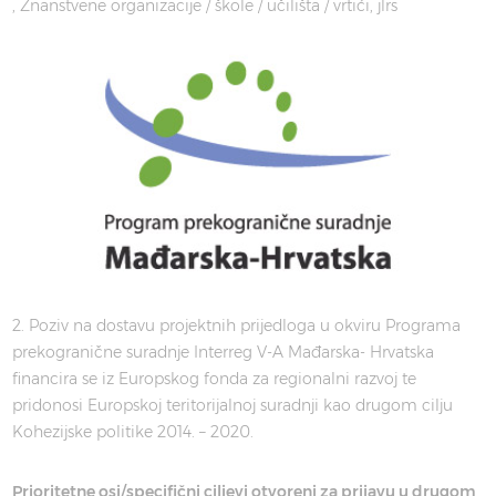
Znanstvene organizacije / škole / učilišta / vrtići
jlrs
2. Poziv na dostavu projektnih prijedloga u okviru Programa
prekogranične suradnje Interreg V-A Mađarska- Hrvatska
financira se iz Europskog fonda za regionalni razvoj te
pridonosi Europskoj teritorijalnoj suradnji kao drugom cilju
Kohezijske politike 2014. – 2020.
Prioritetne osi/specifični ciljevi otvoreni za prijavu u drugom