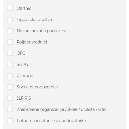
Obrtnici
Trgovačka društva
Novoosnovana poduzeća
Poljoprivrednici
OPG
SOPG
Zadruge
Socijalni poduzetnici
JLP(R)S
Znanstvene organizacije / škole / učilišta / vrtići
Potporne institucije za poduzetnike