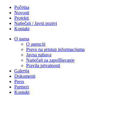
Početna
Novosti
Projekti
Natječaji / Javni pozivi
Kontakt
O nama
O agenciji
Pravo na pristup informacijama
Javna nabava
Natječaji za zapošljavanje
Pravila privatnosti
Galerija
Dokumenti
Press
Partneri
Kontakt