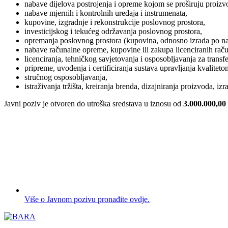
nabave dijelova postrojenja i opreme kojom se proširuju proizvod
nabave mjernih i kontrolnih uređaja i instrumenata,
kupovine, izgradnje i rekonstrukcije poslovnog prostora,
investicijskog i tekućeg održavanja poslovnog prostora,
opremanja poslovnog prostora (kupovina, odnosno izrada po naru
nabave računalne opreme, kupovine ili zakupa licenciranih rač
licenciranja, tehničkog savjetovanja i osposobljavanja za transfe
pripreme, uvođenja i certificiranja sustava upravljanja kvalitet
stručnog osposobljavanja,
istraživanja tržišta, kreiranja brenda, dizajniranja proizvoda, i
Javni poziv je otvoren do utroška sredstava u iznosu od
3.000.000,00
Više o Javnom pozivu pronađite ovdje.