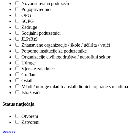
Novoosnovana poduzeća
Poljoprivrednici
OPG
SOPG
Zadruge
Socijalni poduzetnici
JLP(R)S
Znanstvene organizacije / škole / učilišta / vrtići
Potporne institucije za poduzetnike
Organizacije civilnog društva / neprofitni sektor
Udruge
Vjerske zajednice
Građani
Ostali
Mladi / udruge mladih / ostali dionici koji rade s mladima
Istraživači
Status natječaja
Otvoreni
Zatvoreni
Pretraži