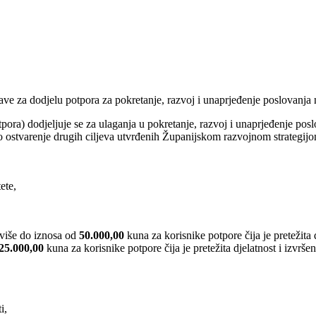
jave za dodjelu potpora za pokretanje, razvoj i unaprjeđenje poslovanja
ora) dodjeljuje se za ulaganja u pokretanje, razvoj i unaprjeđenje poslov
o ostvarenje drugih ciljeva utvrđenih Županijskom razvojnom strategijo
ete,
jviše do iznosa od
50.000,00
kuna za korisnike potpore čija je pretežita
25.000,00
kuna za korisnike potpore čija je pretežita djelatnost i izvršen
i,