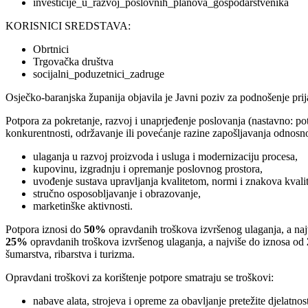
investicije_u_razvoj_poslovnih_planova_gospodarstvenika
KORISNICI SREDSTAVA:
Obrtnici
Trgovačka društva
socijalni_poduzetnici_zadruge
Osječko-baranjska županija objavila je Javni poziv za podnošenje pri
Potpora za pokretanje, razvoj i unaprjeđenje poslovanja (nastavno: potp
konkurentnosti, održavanje ili povećanje razine zapošljavanja odnosn
ulaganja u razvoj proizvoda i usluga i modernizaciju procesa,
kupovinu, izgradnju i opremanje poslovnog prostora,
uvođenje sustava upravljanja kvalitetom, normi i znakova kvalit
stručno osposobljavanje i obrazovanje,
marketinške aktivnosti.
Potpora iznosi do
50%
opravdanih troškova izvršenog ulaganja, a na
25%
opravdanih troškova izvršenog ulaganja, a najviše do iznosa od
šumarstva, ribarstva i turizma.
Opravdani troškovi za korištenje potpore smatraju se troškovi:
nabave alata, strojeva i opreme za obavljanje pretežite djelatnost