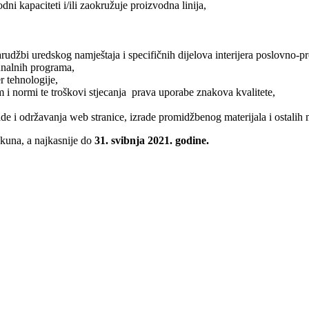
ni kapaciteti i/ili zaokružuje proizvodna linija,
džbi uredskog namještaja i specifičnih dijelova interijera poslovno-pr
unalnih programa,
r tehnologije,
om i normi te troškovi stjecanja prava uporabe znakova kvalitete,
zrade i održavanja web stranice, izrade promidžbenog materijala i ostalih 
kuna, a najkasnije do
31. svibnja 2021. godine.