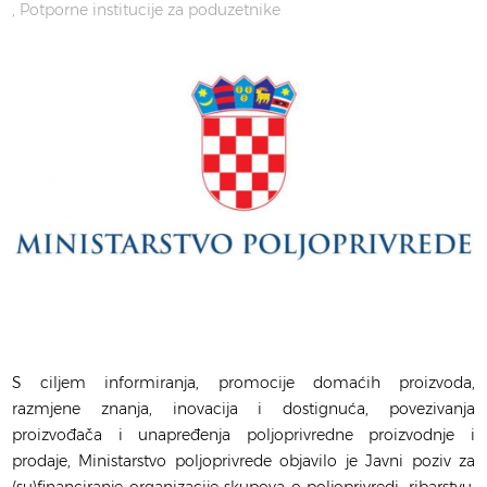
Potporne institucije za poduzetnike
S ciljem informiranja, promocije domaćih proizvoda,
razmjene znanja, inovacija i dostignuća, povezivanja
proizvođača i unapređenja poljoprivredne proizvodnje i
prodaje, Ministarstvo poljoprivrede objavilo je Javni poziv za
(su)financiranje organizacije skupova o poljoprivredi, ribarstvu,