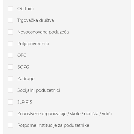
Obrtnici
Trgovačka društva
Novoosnovana poduzeća
Poljoprivrednici
OPG
SOPG
Zadruge
Socijalni poduzetnici
JLP(R)S
Znanstvene organizacije / škole / učilišta / vrtići
Potporne institucije za poduzetnike