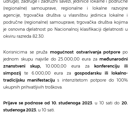
udruge), zadruge i zadružni savezi, jedinice lokalne i područne
(regionalne) samouprave, regionalne i lokalne razvojne
agencije, trgovačka društva u vlasništvu jedinica lokalne i
područne (regionalne) samouprave, trgovačka društva kojima
je osnovna djelatnost po Nacionalnoj klasifikaciji djelatnosti u
okviru razreda 82.30.
Korisnicima se pruža
mogućnost
ostvarivanja potpore
po
jednom skupu najviše do 25.000,00 eura za
međunarodni
znanstveni skup,
10.000,00 eura za
konferenciju ili
simpozij
te 6.000,00 eura za
gospodarsku ili lokalno-
tradicijsku manifestaciju
s intenzitetom potpore do 100%
ukupnih prihvatljivih troškova.
Prijave se podnose od 10. studenoga 202
3
. u 10 sati do
20.
studenoga 2023.
u 10 sati.