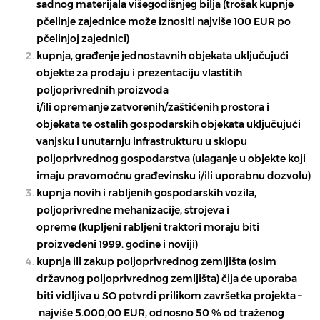
sadnog materijala višegodišnjeg bilja
(trošak kupnje
pčelinje zajednice može iznositi najviše
100 EUR
po
pčelinjoj zajednici)
kupnja, građenje
jednostavnih objekata uključujući
objekte za prodaju i prezentaciju vlastitih
poljoprivrednih proizvoda
i/ili
opremanje
zatvorenih/zaštićenih prostora i
objekata te ostalih
gospodarskih objekata
uključujući
vanjsku i unutarnju infrastrukturu u sklopu
poljoprivrednog gospodarstva (ulaganje u objekte koji
imaju pravomoćnu građevinsku i/ili uporabnu dozvolu)
kupnja novih i rabljenih
gospodarskih vozila,
poljoprivredne mehanizacije, strojeva i
opreme
(kupljeni rabljeni traktori moraju biti
proizvedeni 1999. godine i noviji)
kupnja ili zakup
poljoprivrednog zemljišta
(osim
državnog poljoprivrednog zemljišta) čija će uporaba
biti vidljiva u SO potvrdi prilikom završetka projekta –
najviše 5.000,00 EUR, odnosno 50 % od traženog