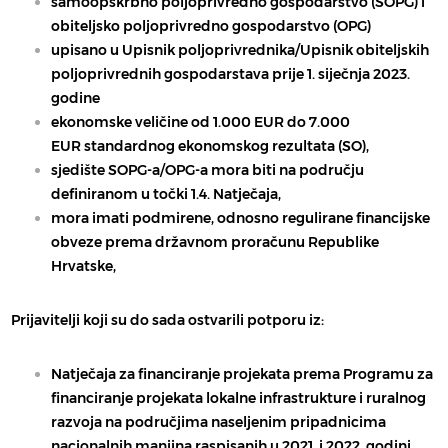
samoopskrbno poljoprivredno gospodarstvo (
SOPG
) i
obiteljsko poljoprivredno gospodarstvo (
OPG
)
upisano u Upisnik poljoprivrednika/Upisnik obiteljskih
poljoprivrednih gospodarstava
prije 1. siječnja 2023.
godine
ekonomske veličine od
1.000 EUR do 7.000
EUR
standardnog ekonomskog rezultata (SO),
sjedište SOPG-a/OPG-a mora biti na području
definiranom u točki 1.4. Natječaja,
mora imati podmirene, odnosno regulirane financijske
obveze prema državnom proračunu Republike
Hrvatske,
Prijavitelji koji su do sada ostvarili potporu iz:
Natječaja za financiranje projekata prema Programu za
financiranje projekata lokalne infrastrukture i ruralnog
razvoja na područjima naseljenim pripadnicima
nacionalnih manjina
raspisanih u 2021. i 2022. godini