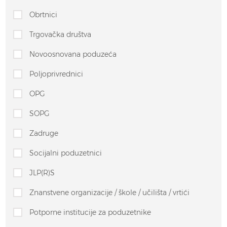
Obrtnici
Trgovačka društva
Novoosnovana poduzeća
Poljoprivrednici
OPG
SOPG
Zadruge
Socijalni poduzetnici
JLP(R)S
Znanstvene organizacije / škole / učilišta / vrtići
Potporne institucije za poduzetnike