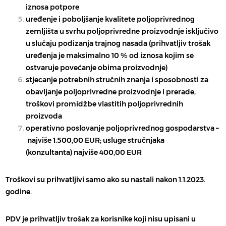
iznosa potpore
uređenje i poboljšanje
kvalitete poljoprivrednog
zemljišta
u svrhu poljoprivredne proizvodnje isključivo
u slučaju podizanja trajnog nasada (prihvatljiv trošak
uređenja je maksimalno 10 % od iznosa kojim se
ostvaruje povećanje obima proizvodnje)
stjecanje potrebnih
stručnih znanja i sposobnosti
za
obavljanje poljoprivredne proizvodnje i prerade,
troškovi promidžbe vlastitih poljoprivrednih
proizvoda
operativno poslovanje poljoprivrednog gospodarstva –
najviše 1.500,00 EUR
; usluge stručnjaka
(konzultanta)
najviše 400,00 EUR
Troškovi su prihvatljivi
samo ako su nastali
nakon 1.1.2023.
godine.
PDV je prihvatljiv trošak za korisnike koji nisu upisani u