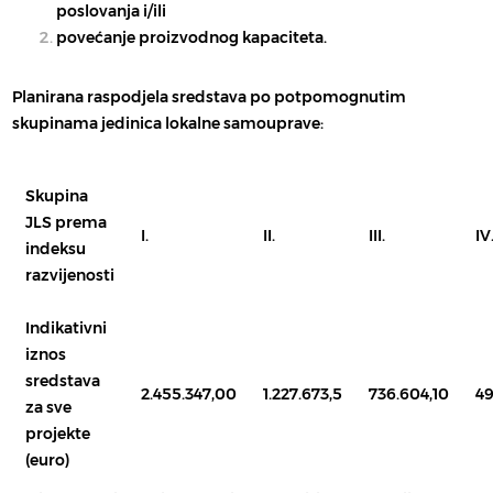
poslovanja i/ili
povećanje proizvodnog kapaciteta.
Planirana raspodjela sredstava po potpomognutim
skupinama jedinica lokalne samouprave:
Skupina
JLS prema
I.
II.
III.
IV
indeksu
razvijenosti
Indikativni
iznos
sredstava
2.455.347,00
1.227.673,5
736.604,10
49
za sve
projekte
(euro)