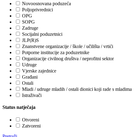
Novoosnovana poduzeća
Poljoprivrednici
OPG
SOPG
Zadruge
Socijalni poduzetnici
JLP(R)S
Znanstvene organizacije / škole / učilišta / vrtići
Potporne institucije za poduzetnike
Organizacije civilnog društva / neprofitni sektor
Udruge
Vjerske zajednice
Građani
Ostali
Mladi / udruge mladih / ostali dionici koji rade s mladima
Istraživači
Status natječaja
Otvoreni
Zatvoreni
Pretraži