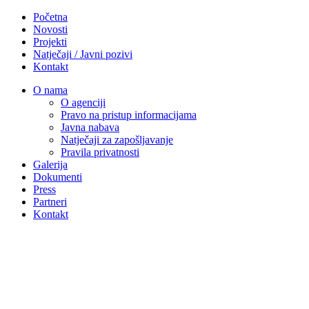
Početna
Novosti
Projekti
Natječaji / Javni pozivi
Kontakt
O nama
O agenciji
Pravo na pristup informacijama
Javna nabava
Natječaji za zapošljavanje
Pravila privatnosti
Galerija
Dokumenti
Press
Partneri
Kontakt