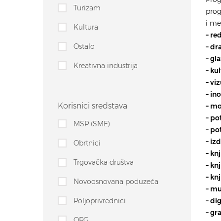
Turizam
prog
i me
Kultura
– re
Ostalo
– dr
– gl
Kreativna industrija
– ku
– vi
– in
Korisnici sredstava
– mo
– po
MSP (SME)
– po
– iz
Obrtnici
– kn
Trgovačka društva
– kn
– kn
Novoosnovana poduzeća
– mu
Poljoprivrednici
– di
– gr
OPG