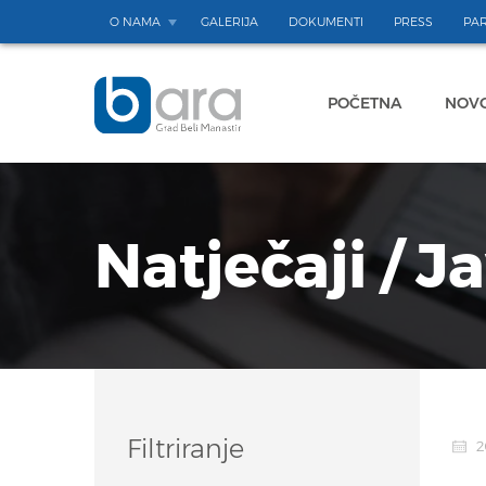
O NAMA
GALERIJA
DOKUMENTI
PRESS
PAR
POČETNA
NOVO
Natječaji / J
Filtriranje
20