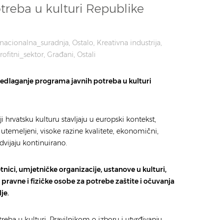
treba u kulturi Republike
snacionalna_suradnja
Ostalo
Kreativna industrija
rofitni_sektor
Građani
Ostali
redlaganje programa javnih potreba u kulturi
 hrvatsku kulturu stavljaju u europski kontekst,
 utemeljeni, visoke razine kvalitete, ekonomični,
dvijaju kontinuirano.
ici, umjetničke organizacije, ustanove u kulturi,
i pravne i fizičke osobe za potrebe zaštite i očuvanja
je.
eba u kulturi, Pravilnikom o izboru i utvrđivanju