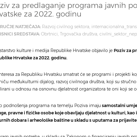
ziv za predlaganje programa javnih po
vatske za 2022. godinu
RUČJE NATJEČAJA:
Razvoj civilnog sektora
internacionalna_tran
ISNICI SREDSTAVA:
Obrtnici
Trgovačka društva
civilni_sektor_nep
starstvo kulture i medija Republike Hrvatske objavilo je
Poziv za p
blike Hrvatske za 2022. godinu.
nteresa za Republiku Hrvatsku smatrat će se programi i projekti koji
iču međukulturni dijalog, razvoj civilnoga društva, koji su stručno
ilirani u odnosu na osnovnu djelatnost organizatora te oni koji se o
o podnošenja programa na temelju Poziva imaju
samostalni umjetn
ge, pravne i fizičke osobe koje obavljaju djelatnost u kulturi, kao 
urnih dobara i arheološke baštine u skladu s uputama za prijavitel
ram javnih potreba, u skladu sa Zakonom o financiranju javnih potr