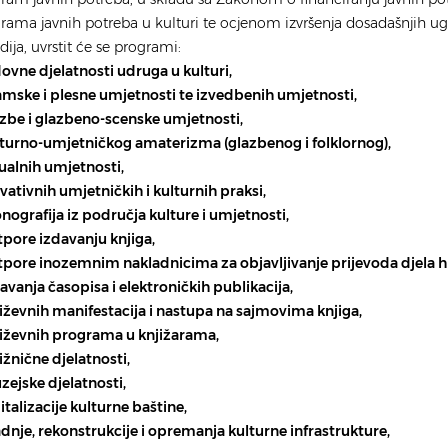
rama javnih potreba u kulturi te ocjenom izvršenja dosadašnjih u
dija, uvrstit će se programi:
dovne djelatnosti udruga u kulturi,
amske i plesne umjetnosti te izvedbenih umjetnosti,
azbe i glazbeno-scenske umjetnosti,
lturno-umjetničkog amaterizma (glazbenog i folklornog),
zualnih umjetnosti,
ovativnih umjetničkih i kulturnih praksi,
nografija iz područja kulture i umjetnosti,
tpore izdavanju knjiga,
tpore inozemnim nakladnicima za objavljivanje prijevoda djela h
davanja časopisa i elektroničkih publikacija,
jiževnih manifestacija i nastupa na sajmovima knjiga,
jiževnih programa u knjižarama,
jižnične djelatnosti,
zejske djelatnosti,
gitalizacije kulturne baštine,
adnje, rekonstrukcije i opremanja kulturne infrastrukture,