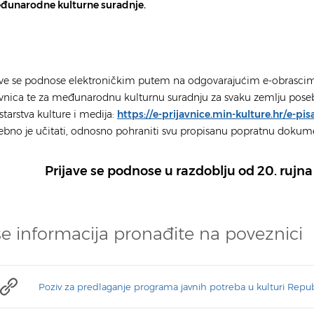
đunarodne kulturne suradnje.
ave se podnose elektroničkim putem na odgovarajućim e-obrasci
avnica te za međunarodnu kulturnu suradnju za svaku zemlju poseb
starstva kulture i medija:
https://e-prijavnice.min-kulture.hr/e-pis
ebno je učitati, odnosno pohraniti svu propisanu popratnu dokum
Prijave se podnose u razdoblju od 20. rujna
še informacija pronađite na poveznici
Poziv za predlaganje programa javnih potreba u kulturi Repub