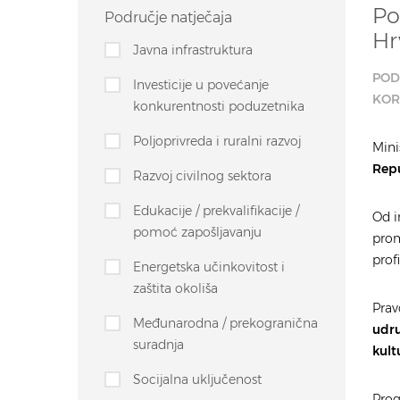
Po
Područje natječaja
Hr
Javna infrastruktura
POD
Investicije u povećanje
KOR
konkurentnosti poduzetnika
Poljoprivreda i ruralni razvoj
Mini
Repu
Razvoj civilnog sektora
Edukacije / prekvalifikacije /
Od i
pomoć zapošljavanju
prom
prof
Energetska učinkovitost i
zaštita okoliša
Prav
Međunarodna / prekogranična
udru
suradnja
kult
Socijalna uključenost
Prog