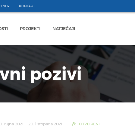
TNERI
KONTAKT
STI
PROJEKTI
NATJEČAJI
avni pozivi
. rujna 2021. - 20. listopada 2021.
OTVORENI