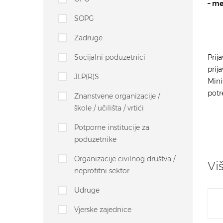
– me
SOPG
Zadruge
Socijalni poduzetnici
Prij
prij
JLP(R)S
Mini
potr
Znanstvene organizacije /
škole / učilišta / vrtići
Potporne institucije za
poduzetnike
Organizacije civilnog društva /
Vi
neprofitni sektor
Udruge
Vjerske zajednice