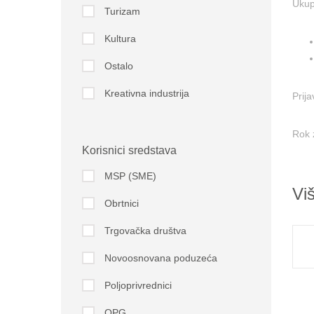
Ukup
Turizam
Kultura
Ostalo
Kreativna industrija
Prij
Rok 
Korisnici sredstava
MSP (SME)
Vi
Obrtnici
Trgovačka društva
Novoosnovana poduzeća
Poljoprivrednici
OPG