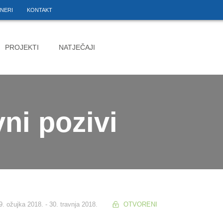
NERI
KONTAKT
PROJEKTI
NATJEČAJI
vni pozivi
. ožujka 2018. - 30. travnja 2018.
OTVORENI