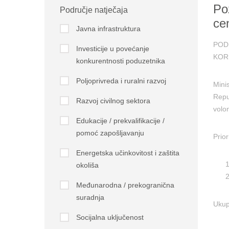
Poz
Područje natječaja
ce
Javna infrastruktura
POD
Investicije u povećanje
KOR
konkurentnosti poduzetnika
Poljoprivreda i ruralni razvoj
Mini
Repu
Razvoj civilnog sektora
volo
Edukacije / prekvalifikacije /
pomoć zapošljavanju
Prio
Energetska učinkovitost i zaštita
okoliša
Međunarodna / prekogranična
suradnja
Ukup
Socijalna uključenost