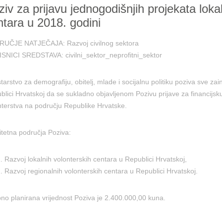
iv za prijavu jednogodišnjih projekata lokal
ntara u 2018. godini
RUČJE NATJEČAJA:
Razvoj civilnog sektora
ISNICI SREDSTAVA:
civilni_sektor_neprofitni_sektor
starstvo za demografiju, obitelj, mlade i socijalnu politiku poziva sve z
blici Hrvatskoj da se sukladno objavljenom Pozivu prijave za financijsku
nterstva na području Republike Hrvatske.
ritetna područja Poziva:
Razvoj lokalnih volonterskih centara u Republici Hrvatskoj,
Razvoj regionalnih volonterskih centara u Republici Hrvatskoj.
no planirana vrijednost Poziva je 2.400.000,00 kuna.