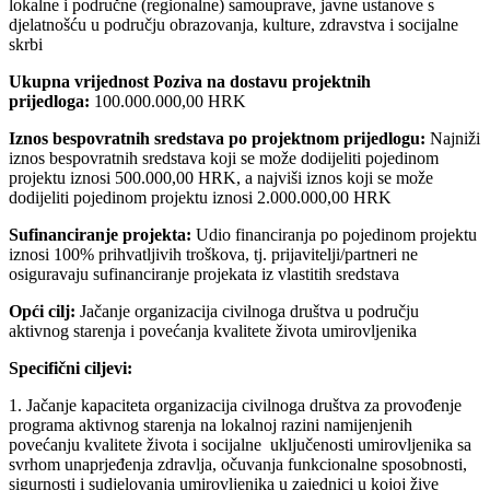
lokalne i područne (regionalne) samouprave, javne ustanove s
djelatnošću u području obrazovanja, kulture, zdravstva i socijalne
skrbi
Ukupna vrijednost Poziva na dostavu projektnih
prijedloga:
100.000.000,00 HRK
Iznos bespovratnih sredstava po projektnom prijedlogu:
Najniži
iznos bespovratnih sredstava koji se može dodijeliti pojedinom
projektu iznosi 500.000,00 HRK, a najviši iznos koji se može
dodijeliti pojedinom projektu iznosi 2.000.000,00 HRK
Sufinanciranje projekta:
Udio financiranja po pojedinom projektu
iznosi 100% prihvatljivih troškova, tj. prijavitelji/partneri ne
osiguravaju sufinanciranje projekata iz vlastitih sredstava
Opći cilj:
Jačanje organizacija civilnoga društva u području
aktivnog starenja i povećanja kvalitete života umirovljenika
Specifični ciljevi:
1. Jačanje kapaciteta organizacija civilnoga društva za provođenje
programa aktivnog starenja na lokalnoj razini namijenjenih
povećanju kvalitete života i socijalne uključenosti umirovljenika sa
svrhom unaprjeđenja zdravlja, očuvanja funkcionalne sposobnosti,
sigurnosti i sudjelovanja umirovljenika u zajednici u kojoj žive