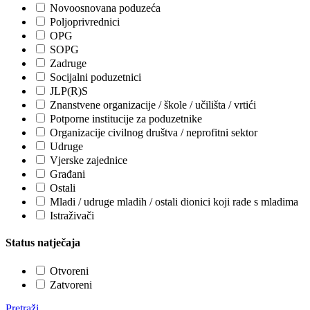
Novoosnovana poduzeća
Poljoprivrednici
OPG
SOPG
Zadruge
Socijalni poduzetnici
JLP(R)S
Znanstvene organizacije / škole / učilišta / vrtići
Potporne institucije za poduzetnike
Organizacije civilnog društva / neprofitni sektor
Udruge
Vjerske zajednice
Građani
Ostali
Mladi / udruge mladih / ostali dionici koji rade s mladima
Istraživači
Status natječaja
Otvoreni
Zatvoreni
Pretraži