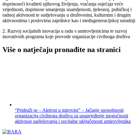
doprinoseći kvaliteti njihovog življenja, vraćanja osjećaja veće
vrijednosti, doprinose smanjenju usamljenosti, tjelesnoj, psihičkoj i
radnoj aktivnosti te sudjelovanju u društvenim, kulturnim i drugim
aktivnostima i poslovima zajednice kao i međugeneracijskoj suradnji
2. Razvoj socijalnih inovacija u radu s umirovljenicima te razvoj
inovativnih programa koje provode organizacije civilnoga društva
Više o natječaju pronađite na stranici
“Pridruži se – Aktivni u mirovini” – Jačanje sposobnosti
organizacija civilnoga društva za unaprjeđenje mogućnosti
aktivnog sudjelovanja i socijalne uključenosti umirovljenika