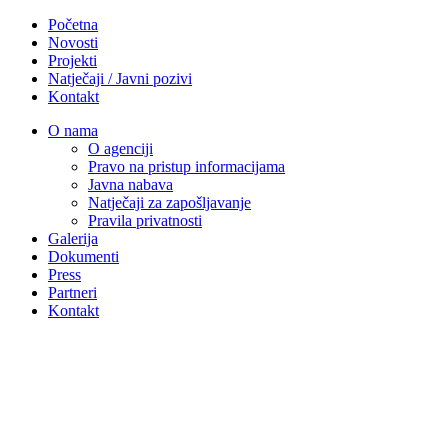
Početna
Novosti
Projekti
Natječaji / Javni pozivi
Kontakt
O nama
O agenciji
Pravo na pristup informacijama
Javna nabava
Natječaji za zapošljavanje
Pravila privatnosti
Galerija
Dokumenti
Press
Partneri
Kontakt