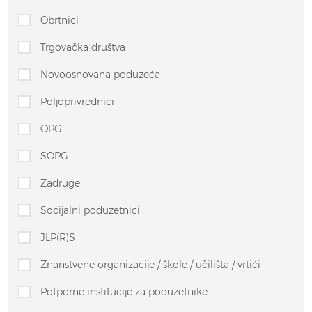
Obrtnici
Trgovačka društva
Novoosnovana poduzeća
Poljoprivrednici
OPG
SOPG
Zadruge
Socijalni poduzetnici
JLP(R)S
Znanstvene organizacije / škole / učilišta / vrtići
Potporne institucije za poduzetnike