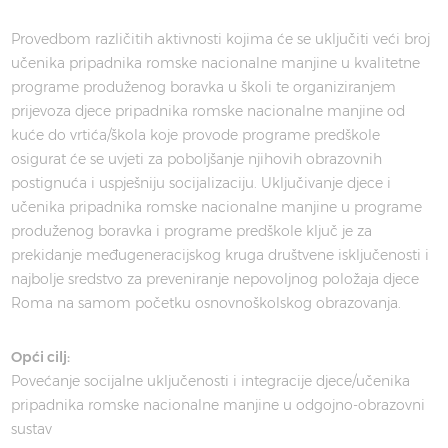
Provedbom različitih aktivnosti kojima će se uključiti veći broj
učenika pripadnika romske nacionalne manjine u kvalitetne
programe produženog boravka u školi te organiziranjem
prijevoza djece pripadnika romske nacionalne manjine od
kuće do vrtića/škola koje provode programe predškole
osigurat će se uvjeti za poboljšanje njihovih obrazovnih
postignuća i uspješniju socijalizaciju. Uključivanje djece i
učenika pripadnika romske nacionalne manjine u programe
produženog boravka i programe predškole ključ je za
prekidanje međugeneracijskog kruga društvene isključenosti i
najbolje sredstvo za preveniranje nepovoljnog položaja djece
Roma na samom početku osnovnoškolskog obrazovanja.
Opći cilj:
Povećanje socijalne uključenosti i integracije djece/učenika
pripadnika romske nacionalne manjine u odgojno-obrazovni
sustav