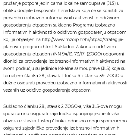
pružanje potpore jedinicama lokalne samouprave (JLS) u
obliku dodjele bespovratnih sredstava koja će se koristiti za
provedbu izobrazno-informativnih aktivnosti o održivom
gospodarenju otpadom sukladno Programu izobrazno-
informativnih aktivnosti o održivom gospodarenju otpadom
koji je objavljen na http://www.mzoip.hr/hr/otpad/strategije-
planovi-i-programi.html. Sukladno Zakonu o održivom
gospodarenju otpadom (NN 94/13, 73/17) (ZOGO) odgovorni
dionici za provođenje izobrazno-informativnih aktivnosti na
svom području su jedinice lokalne samouprave (JLS) koje su
temeljem članka 28., stavak 1, točka 6. i članka 39. ZOGO-a
dužne osigurati provedbu izobrazno-informativnih aktivnosti
vezanih uz održivo gospodarenje otpadom.
Sukladno članku 28., stavak 2 ZOGO-a, više JLS-ova mogu
sporazumno osigurati zajedničko ispunjenje jedne ili više
obveza iz stavka 1. istog članka, odnosno mogu sporazumno
osigurati zajedničko provođenje izobrazno-informativnih