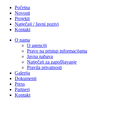
Početna
Novosti
Projekti
Natječaji / Javni pozivi
Kontakt
O nama
O agenciji
Pravo na pristup informacijama
Javna nabava
Natječaji za zapošljavanje
Pravila privatnosti
Galerija
Dokumenti
Press
Partneri
Kontakt