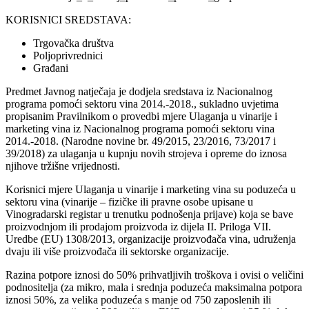
KORISNICI SREDSTAVA:
Trgovačka društva
Poljoprivrednici
Građani
Predmet Javnog natječaja je dodjela sredstava iz Nacionalnog
programa pomoći sektoru vina 2014.-2018., sukladno uvjetima
propisanim Pravilnikom o provedbi mjere Ulaganja u vinarije i
marketing vina iz Nacionalnog programa pomoći sektoru vina
2014.-2018. (Narodne novine br. 49/2015, 23/2016, 73/2017 i
39/2018) za ulaganja u kupnju novih strojeva i opreme do iznosa
njihove tržišne vrijednosti.
Korisnici mjere Ulaganja u vinarije i marketing vina su poduzeća u
sektoru vina (vinarije – fizičke ili pravne osobe upisane u
Vinogradarski registar u trenutku podnošenja prijave) koja se bave
proizvodnjom ili prodajom proizvoda iz dijela II. Priloga VII.
Uredbe (EU) 1308/2013, organizacije proizvođača vina, udruženja
dvaju ili više proizvođača ili sektorske organizacije.
Razina potpore iznosi do 50% prihvatljivih troškova i ovisi o veličini
podnositelja (za mikro, mala i srednja poduzeća maksimalna potpora
iznosi 50%, za velika poduzeća s manje od 750 zaposlenih ili