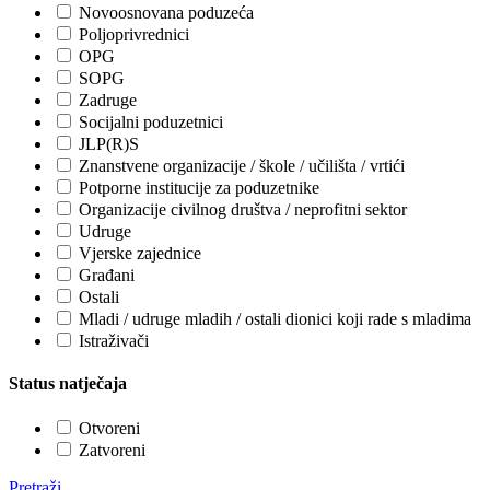
Novoosnovana poduzeća
Poljoprivrednici
OPG
SOPG
Zadruge
Socijalni poduzetnici
JLP(R)S
Znanstvene organizacije / škole / učilišta / vrtići
Potporne institucije za poduzetnike
Organizacije civilnog društva / neprofitni sektor
Udruge
Vjerske zajednice
Građani
Ostali
Mladi / udruge mladih / ostali dionici koji rade s mladima
Istraživači
Status natječaja
Otvoreni
Zatvoreni
Pretraži