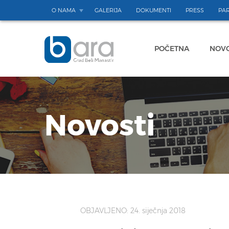
O NAMA
GALERIJA
DOKUMENTI
PRESS
PAR
POČETNA
NOVO
Novosti
OBJAVLJENO: 24. siječnja 2018