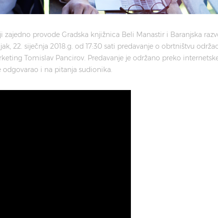
i zajedno provode Gradska knjižnica Beli Manastir i Baranjska razv
k, 22. siječnja 2018.g. od 17:30 sati predavanje o obrtništvu održao
arketing Tomislav Pancirov. Predavanje je održano preko internetsk
e odgovarao i na pitanja sudionika.