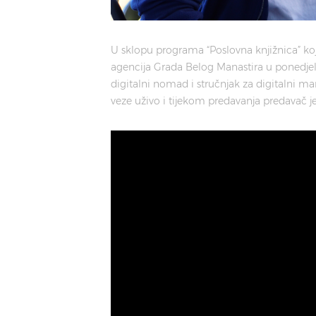
U sklopu programa “Poslovna knjižnica” koj
agencija Grada Belog Manastira u ponedjelja
digitalni nomad i stručnjak za digitalni m
veze uživo i tijekom predavanja predavač j