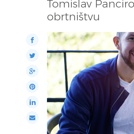
Tomislav Pancir
obrtništvu