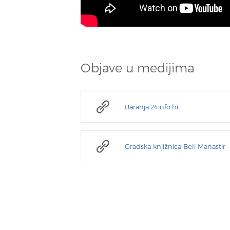
Objave u medijima
Baranja.24info.hr
Gradska knjižnica Beli Manastir