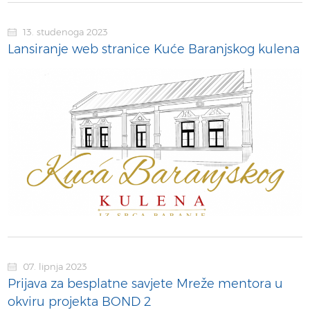
13. studenoga 2023
Lansiranje web stranice Kuće Baranjskog kulena
07. lipnja 2023
Prijava za besplatne savjete Mreže mentora u
okviru projekta BOND 2