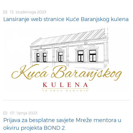
13. studenoga 2023
Lansiranje web stranice Kuće Baranjskog kulena
07. lipnja 2023
Prijava za besplatne savjete Mreže mentora u
okviru projekta BOND 2