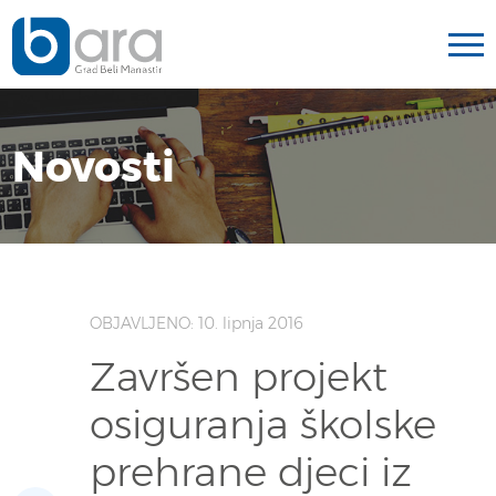
Novosti
OBJAVLJENO: 10. lipnja 2016
Završen projekt
osiguranja školske
prehrane djeci iz