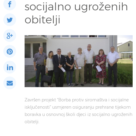
socijalno ugroženih
obitelji
Završen projekt “Borba protiv siromaštva i socijalne
isključenosti” usmjeren osiguranju prehrane tijekom
boravka u osnovnoj školi djeci iz socijalno ugroženih
obitelji.