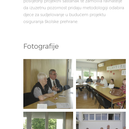
poslijednji projektni sastanak te zamolila ravnatelje
da izuzetnu pozornost pridaju metodologiji odabira
djece za sudjelovanje u budućem projektu
osiguranja školske prehrane.
Fotografije