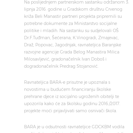
Na poslijednjem partnerskom sastanku održanom 3.
lipnja 2016. godine u Gradskom društvu Crvenog
križa Beli Manastir partneri projekta pripremili su
potrebne dokumente za Ministarstvo socijalne
politike i mladih. Na sastanku su sudjelovali OŠ
Dr.F.Tuđman, Šećerana, K.Vinogradi, Zmajevac,
Draž, Popovac, Jagodnjak, ravnateljica Baranjske
razvojne agencije Grada Belog Manastira Milica
Milosavljević, gradonačelnik Ivan Doboš i
dogradonačelnik Predrag Stojanović.
Ravnateljica BARA-e prisutne je upoznala s
novostima u budućem financiranju školske
prehrane djece iz socijalno ugroženih obitelji te
upozorila kako će za školsku godinu 2016./2017.
projekte moći prijavljivati samo osnivači škola.
BARA je u odsutnosti ravnateljice GDCKBM vodila