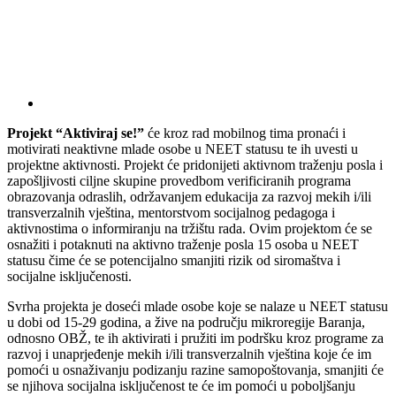
Projekt “Aktiviraj se!”
će kroz rad mobilnog tima pronaći i
motivirati neaktivne mlade osobe u NEET statusu te ih uvesti u
projektne aktivnosti. Projekt će pridonijeti aktivnom traženju posla i
zapošljivosti ciljne skupine provedbom verificiranih programa
obrazovanja odraslih, održavanjem edukacija za razvoj mekih i/ili
transverzalnih vještina, mentorstvom socijalnog pedagoga i
aktivnostima o informiranju na tržištu rada. Ovim projektom će se
osnažiti i potaknuti na aktivno traženje posla 15 osoba u NEET
statusu čime će se potencijalno smanjiti rizik od siromaštva i
socijalne isključenosti.
Svrha projekta je doseći mlade osobe koje se nalaze u NEET statusu
u dobi od 15-29 godina, a žive na području mikroregije Baranja,
odnosno OBŽ, te ih aktivirati i pružiti im podršku kroz programe za
razvoj i unaprjeđenje mekih i/ili transverzalnih vještina koje će im
pomoći u osnaživanju podizanju razine samopoštovanja, smanjiti će
se njihova socijalna isključenost te će im pomoći u poboljšanju