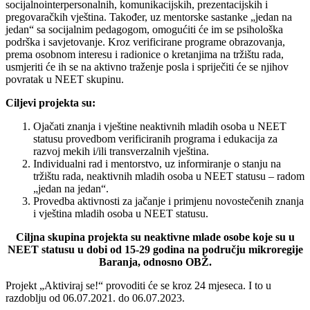
socijalnointerpersonalnih, komunikacijskih, prezentacijskih i
pregovaračkih vještina. Također, uz mentorske sastanke „jedan na
jedan“ sa socijalnim pedagogom, omogućiti će im se psihološka
podrška i savjetovanje. Kroz verificirane programe obrazovanja,
prema osobnom interesu i radionice o kretanjima na tržištu rada,
usmjeriti će ih se na aktivno traženje posla i spriječiti će se njihov
povratak u NEET skupinu.
Ciljevi projekta su:
Ojačati znanja i vještine neaktivnih mladih osoba u NEET
statusu provedbom verificiranih programa i edukacija za
razvoj mekih i/ili transverzalnih vještina.
Individualni rad i mentorstvo, uz informiranje o stanju na
tržištu rada, neaktivnih mladih osoba u NEET statusu – radom
„jedan na jedan“.
Provedba aktivnosti za jačanje i primjenu novostečenih znanja
i vještina mladih osoba u NEET statusu.
Ciljna skupina projekta su neaktivne mlade osobe koje su u
NEET statusu u dobi od 15-29 godina na području mikroregije
Baranja, odnosno OBŽ.
Projekt „Aktiviraj se!“ provoditi će se kroz 24 mjeseca. I to u
razdoblju od 06.07.2021. do 06.07.2023.