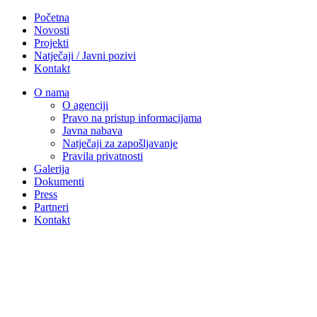
Početna
Novosti
Projekti
Natječaji / Javni pozivi
Kontakt
O nama
O agenciji
Pravo na pristup informacijama
Javna nabava
Natječaji za zapošljavanje
Pravila privatnosti
Galerija
Dokumenti
Press
Partneri
Kontakt