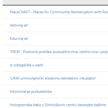
PROVEDENI PROJEKTI
PlaceCRAFT - Places for Community Revitalization with Rur
BAZA PROJEKATA
Aktiviraj se!
Educiraj se!
"P3OP - Poslovna podrška poduzetnicima, obrtnicima i polj
Iz odlagališta u park!
"UKRI-umirovljenički kreativno-rekreativni inkubator"
Informiranje poduzetnika
Hologramska baka u Etnološkom centru baranjske baštine